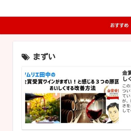
おすすめ
まずい
金
し
この
つい
てい
が、
さを
して