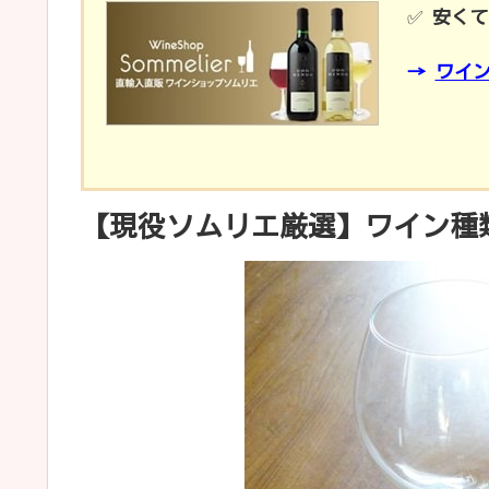
✅
安くて
→
ワイ
【現役ソムリエ厳選】ワイン種